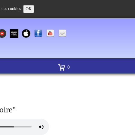
on des cookies.
OK
0
oire"