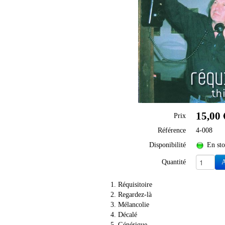
15,00 
Prix
Référence
4-008
Disponibilité
En st
Quantité
A
Réquisitoire
Regardez-là
Mélancolie
Décalé
Générique