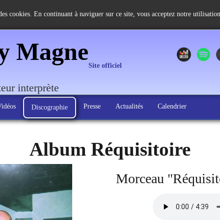
 des cookies. En continuant à naviguer sur ce site, vous acceptez notre utilisati
ry Magne
Site officiel
eur interprète
Vidéos
Presse
Actualités
Calendrier
Discographie
Album Réquisitoire
Morceau "Réquisit