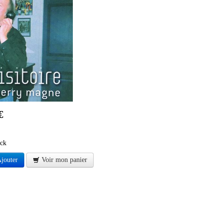
€
ock
jouter
Voir mon panier