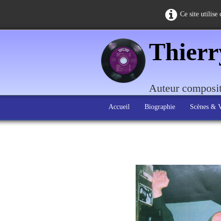
Ce site utilise
Thier
Auteur composit
Accueil
Biographie
Scènes & 