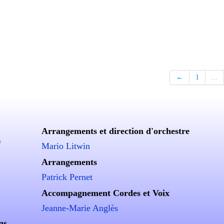
←
1
...
Arrangements et direction d'orchestre
)
Mario Litwin
Arrangements
Patrick Pernet
Accompagnement Cordes et Voix
Jeanne-Marie Anglès
ns